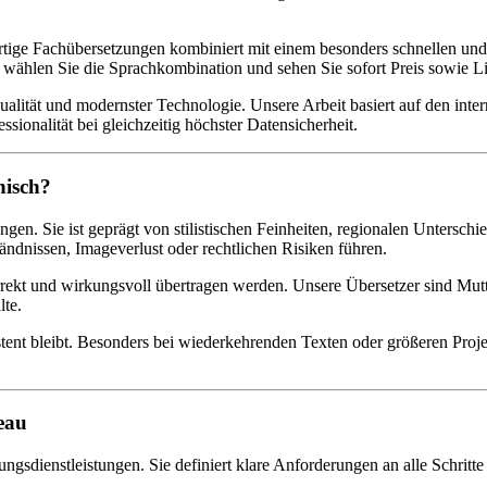
rtige Fachübersetzungen kombiniert mit einem besonders schnellen und
wählen Sie die Sprachkombination und sehen Sie sofort Preis sowie Lie
er Qualität und modernster Technologie. Unsere Arbeit basiert auf den i
sionalität bei gleichzeitig höchster Datensicherheit.
nisch?
ngen. Sie ist geprägt von stilistischen Feinheiten, regionalen Unters
ndnissen, Imageverlust oder rechtlichen Risiken führen.
 korrekt und wirkungsvoll übertragen werden. Unsere Übersetzer sind Mu
lte.
ent bleibt. Besonders bei wiederkehrenden Texten oder größeren Projekte
eau
ungsdienstleistungen. Sie definiert klare Anforderungen an alle Schritt