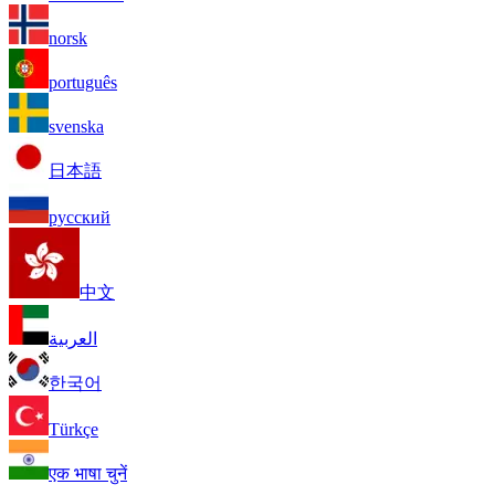
norsk
português
svenska
日本語
русский
中文
العربية
한국어
Türkçe
एक भाषा चुनें