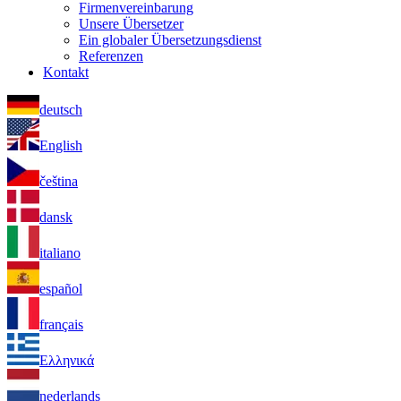
Firmenvereinbarung
Unsere Übersetzer
Ein globaler Übersetzungsdienst
Referenzen
Kontakt
deutsch
English
čeština
dansk
italiano
español
français
Ελληνικά
nederlands