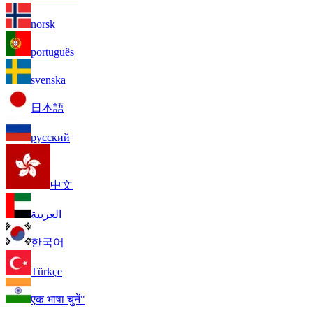
norsk
português
svenska
日本語
русский
中文
العربية
한국어
Türkçe
एक भाषा चुनें"