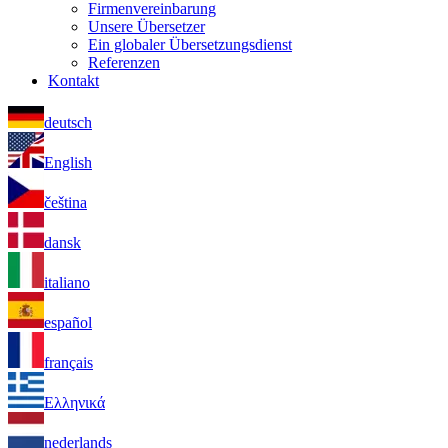
Firmenvereinbarung
Unsere Übersetzer
Ein globaler Übersetzungsdienst
Referenzen
Kontakt
deutsch
English
čeština
dansk
italiano
español
français
Ελληνικά
nederlands