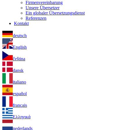
Firmenvereinbarung
Unsere Übersetzer
Ein globaler Übersetzungsdienst
Referenzen
Kontakt
deutsch
English
čeština
dansk
italiano
español
français
Ελληνικά
nederlands