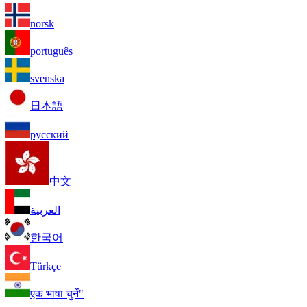
norsk
português
svenska
日本語
русский
中文
العربية
한국어
Türkçe
एक भाषा चुनें"