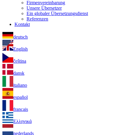
Firmenvereinbarung
Unsere Übersetzer
Ein globaler Übersetzungsdienst
Referenzen
Kontakt
deutsch
English
čeština
dansk
italiano
español
français
Ελληνικά
nederlands