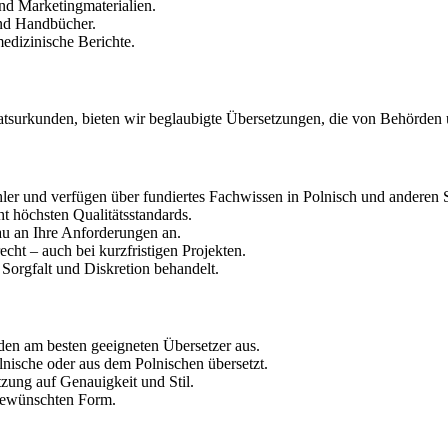
nd Marketingmaterialien.
und Handbücher.
edizinische Berichte.
tsurkunden, bieten wir beglaubigte Übersetzungen, die von Behörden u
hler und verfügen über fundiertes Fachwissen in Polnisch und anderen 
t höchsten Qualitätsstandards.
au an Ihre Anforderungen an.
cht – auch bei kurzfristigen Projekten.
 Sorgfalt und Diskretion behandelt.
en am besten geeigneten Übersetzer aus.
lnische oder aus dem Polnischen übersetzt.
tzung auf Genauigkeit und Stil.
 gewünschten Form.