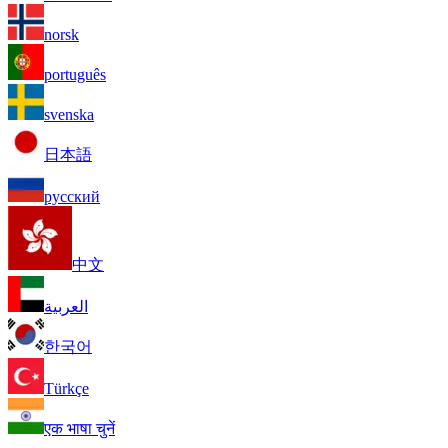
norsk
português
svenska
日本語
русский
中文
العربية
한국어
Türkçe
एक भाषा चुनें