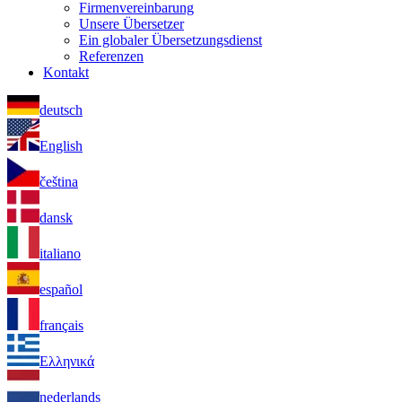
Firmenvereinbarung
Unsere Übersetzer
Ein globaler Übersetzungsdienst
Referenzen
Kontakt
deutsch
English
čeština
dansk
italiano
español
français
Ελληνικά
nederlands