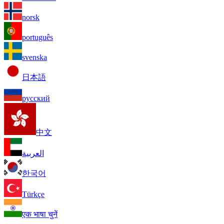
norsk
português
svenska
日本語
русский
中文
العربية
한국어
Türkçe
एक भाषा चुनें