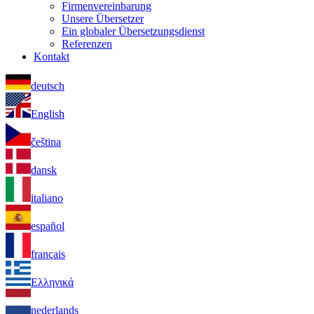
Firmenvereinbarung
Unsere Übersetzer
Ein globaler Übersetzungsdienst
Referenzen
Kontakt
deutsch
English
čeština
dansk
italiano
español
français
Ελληνικά
nederlands