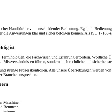
chnischer Handbücher von entscheidender Bedeutung. Egal, ob Bedienun
tzer die Anweisungen klar und sicher befolgen können. Als ISO 17100-ze
tig ist
erminologien, die Fachwissen und Erfahrung erfordern. Wörtliche Übe
zu Missverständnissen führen, sondern auch rechtliche und sicherheits
t und strenge Prozesskontrollen. Alle unsere Übersetzungen werden vo
rer Branche entsprechen.
hern
en Maschinen.
nd Benutzer.
ngenieure.