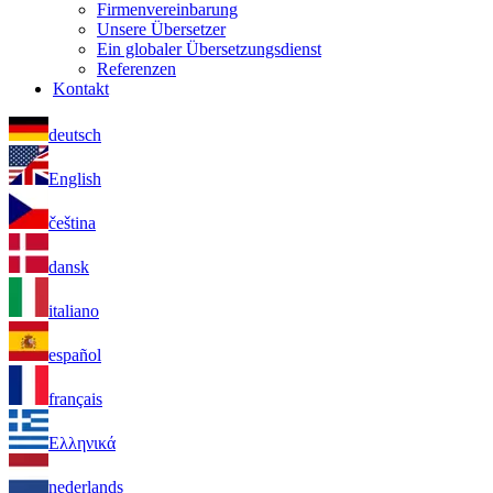
Firmenvereinbarung
Unsere Übersetzer
Ein globaler Übersetzungsdienst
Referenzen
Kontakt
deutsch
English
čeština
dansk
italiano
español
français
Ελληνικά
nederlands