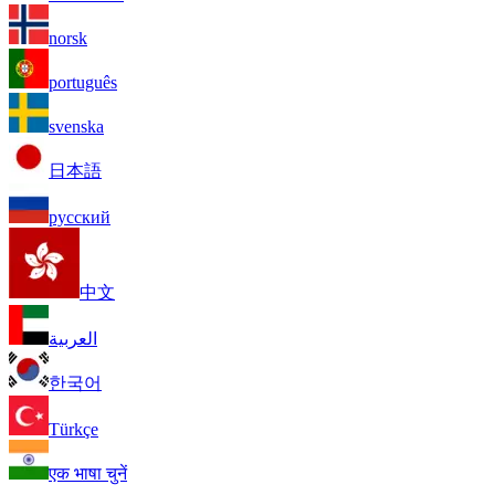
norsk
português
svenska
日本語
русский
中文
العربية
한국어
Türkçe
एक भाषा चुनें