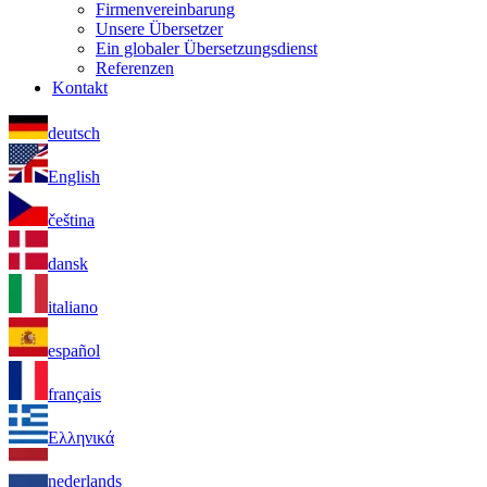
Firmenvereinbarung
Unsere Übersetzer
Ein globaler Übersetzungsdienst
Referenzen
Kontakt
deutsch
English
čeština
dansk
italiano
español
français
Ελληνικά
nederlands