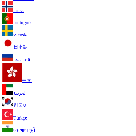
norsk
português
svenska
日本語
русский
中文
العربية
한국어
Türkçe
एक भाषा चुनें