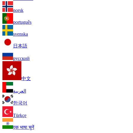
norsk
português
svenska
日本語
русский
中文
العربية
한국어
Türkçe
एक भाषा चुनें