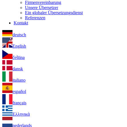
Firmenvereinbarung
Unsere Übersetzer
Ein globaler Übersetzungsdienst
Referenzen
Kontakt
deutsch
English
čeština
dansk
italiano
español
français
Ελληνικά
nederlands