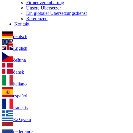
Firmenvereinbarung
Unsere Übersetzer
Ein globaler Übersetzungsdienst
Referenzen
Kontakt
deutsch
English
čeština
dansk
italiano
español
français
Ελληνικά
nederlands