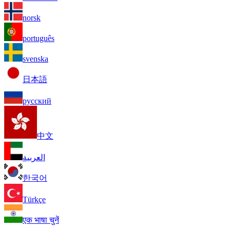
norsk
português
svenska
日本語
русский
中文
العربية
한국어
Türkçe
एक भाषा चुनें