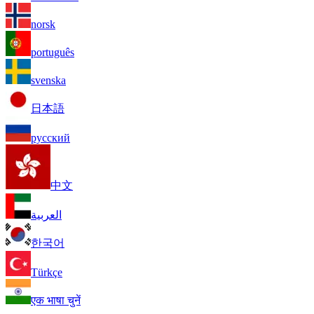
norsk
português
svenska
日本語
русский
中文
العربية
한국어
Türkçe
एक भाषा चुनें