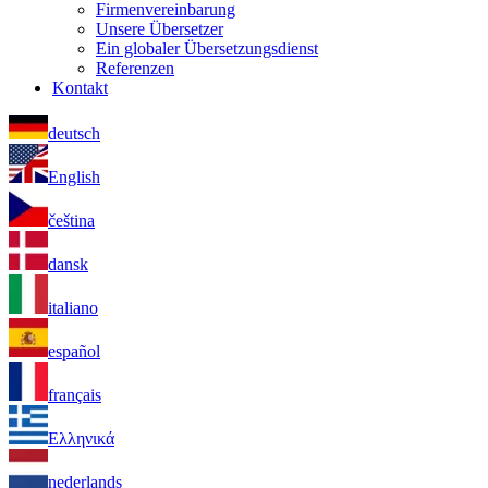
Firmenvereinbarung
Unsere Übersetzer
Ein globaler Übersetzungsdienst
Referenzen
Kontakt
deutsch
English
čeština
dansk
italiano
español
français
Ελληνικά
nederlands