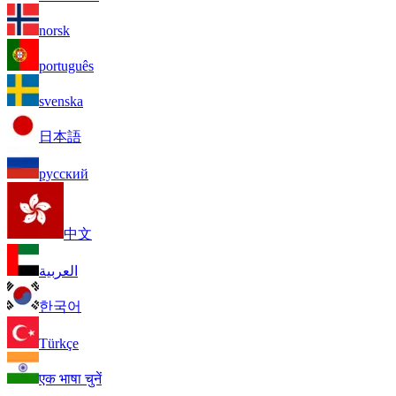
norsk
português
svenska
日本語
русский
中文
العربية
한국어
Türkçe
एक भाषा चुनें