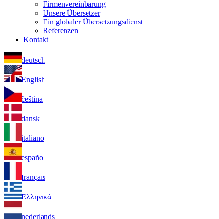
Firmenvereinbarung
Unsere Übersetzer
Ein globaler Übersetzungsdienst
Referenzen
Kontakt
deutsch
English
čeština
dansk
italiano
español
français
Ελληνικά
nederlands