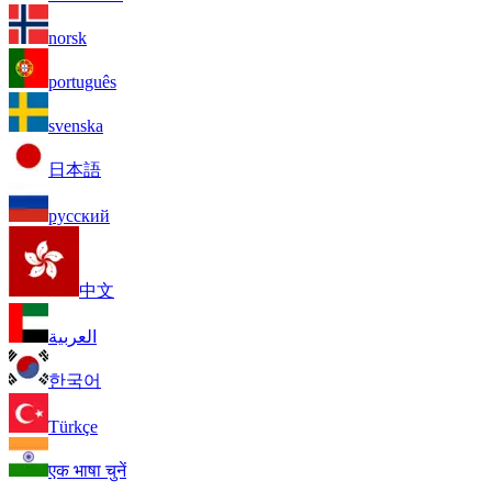
norsk
português
svenska
日本語
русский
中文
العربية
한국어
Türkçe
एक भाषा चुनें