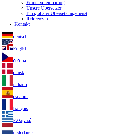
Firmenvereinbarung
Unsere Übersetzer
Ein globaler Übersetzungsdienst
Referenzen
Kontakt
deutsch
English
čeština
dansk
italiano
español
français
Ελληνικά
nederlands