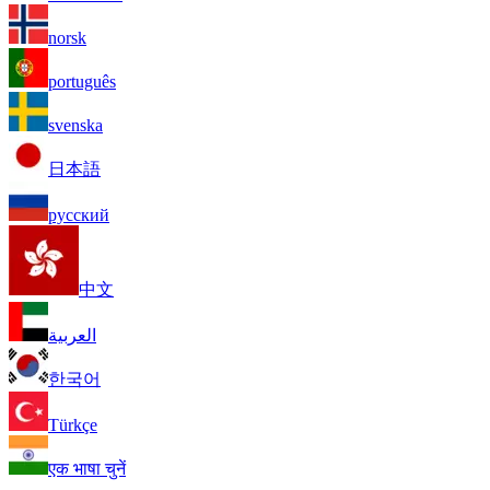
norsk
português
svenska
日本語
русский
中文
العربية
한국어
Türkçe
एक भाषा चुनें