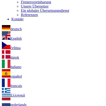
Firmenvereinbarung
Unsere Übersetzer
Ein globaler Übersetzungsdienst
Referenzen
Kontakt
deutsch
English
čeština
dansk
italiano
español
français
Ελληνικά
nederlands