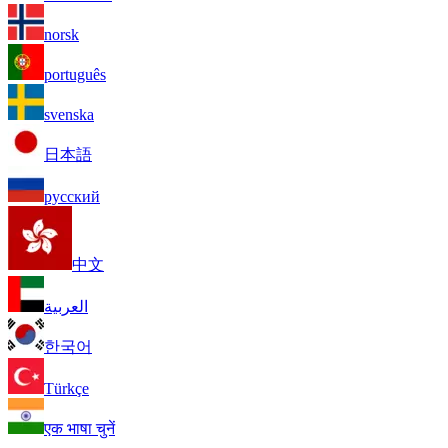
norsk
português
svenska
日本語
русский
中文
العربية
한국어
Türkçe
एक भाषा चुनें