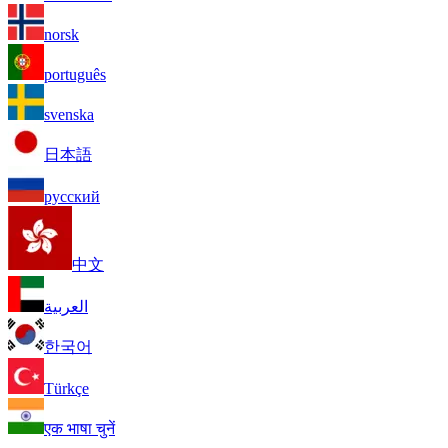
norsk
português
svenska
日本語
русский
中文
العربية
한국어
Türkçe
एक भाषा चुनें