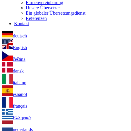
Firmenvereinbarung
Unsere Übersetzer
Ein globaler Übersetzungsdienst
Referenzen
Kontakt
deutsch
English
čeština
dansk
italiano
español
français
Ελληνικά
nederlands