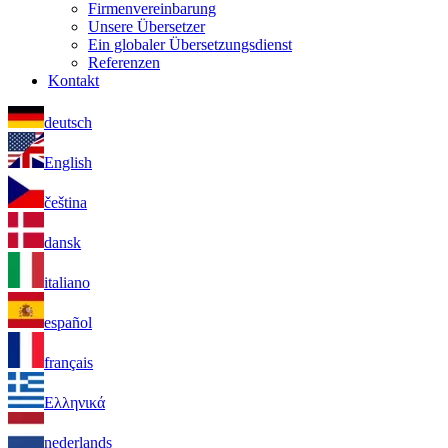
Firmenvereinbarung
Unsere Übersetzer
Ein globaler Übersetzungsdienst
Referenzen
Kontakt
deutsch
English
čeština
dansk
italiano
español
français
Ελληνικά
nederlands