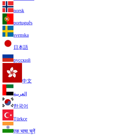
norsk
português
svenska
日本語
русский
中文
العربية
한국어
Türkçe
एक भाषा चुनें