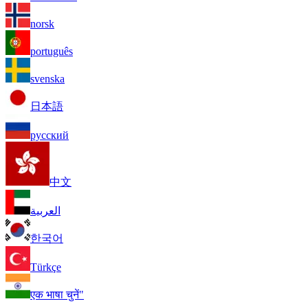
norsk
português
svenska
日本語
русский
中文
العربية
한국어
Türkçe
एक भाषा चुनें"