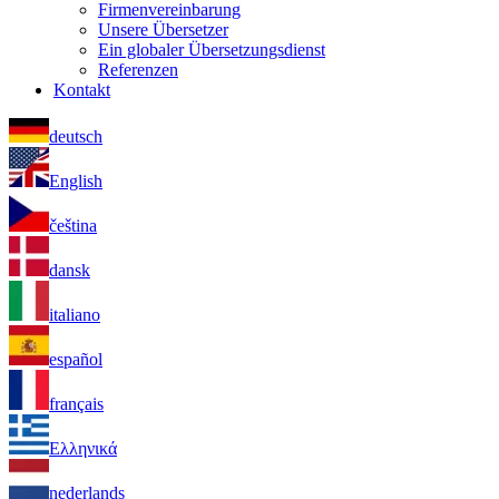
Firmenvereinbarung
Unsere Übersetzer
Ein globaler Übersetzungsdienst
Referenzen
Kontakt
deutsch
English
čeština
dansk
italiano
español
français
Ελληνικά
nederlands