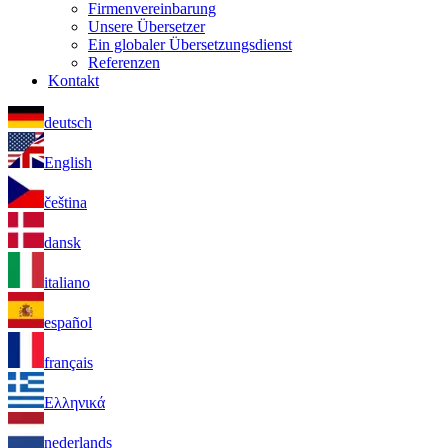
Firmenvereinbarung
Unsere Übersetzer
Ein globaler Übersetzungsdienst
Referenzen
Kontakt
deutsch
English
čeština
dansk
italiano
español
français
Ελληνικά
nederlands