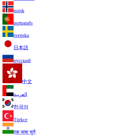
norsk
português
svenska
日本語
русский
中文
العربية
한국어
Türkçe
एक भाषा चुनें