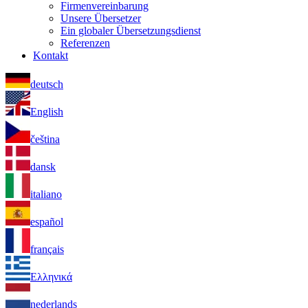
Firmenvereinbarung
Unsere Übersetzer
Ein globaler Übersetzungsdienst
Referenzen
Kontakt
deutsch
English
čeština
dansk
italiano
español
français
Ελληνικά
nederlands