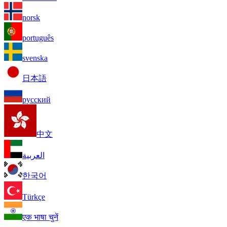
norsk
português
svenska
日本語
русский
中文
العربية
한국어
Türkçe
एक भाषा चुनें