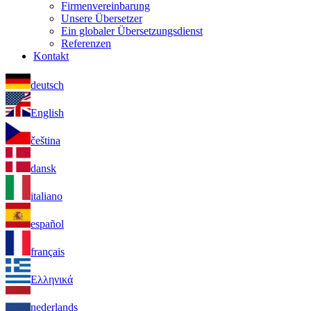
Firmenvereinbarung
Unsere Übersetzer
Ein globaler Übersetzungsdienst
Referenzen
Kontakt
deutsch
English
čeština
dansk
italiano
español
français
Ελληνικά
nederlands