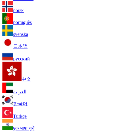
norsk
português
svenska
日本語
русский
中文
العربية
한국어
Türkçe
एक भाषा चुनें