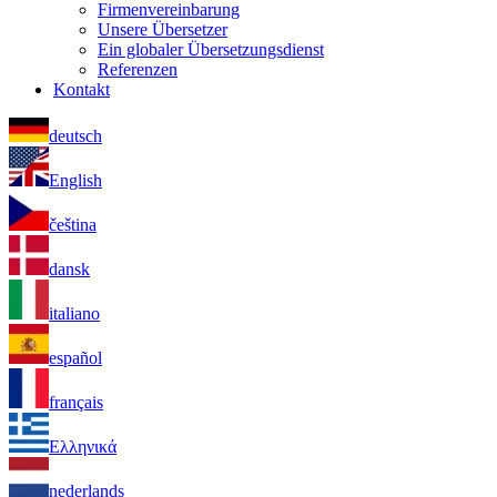
Firmenvereinbarung
Unsere Übersetzer
Ein globaler Übersetzungsdienst
Referenzen
Kontakt
deutsch
English
čeština
dansk
italiano
español
français
Ελληνικά
nederlands