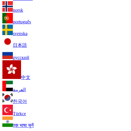
norsk
português
svenska
日本語
русский
中文
العربية
한국어
Türkçe
एक भाषा चुनें