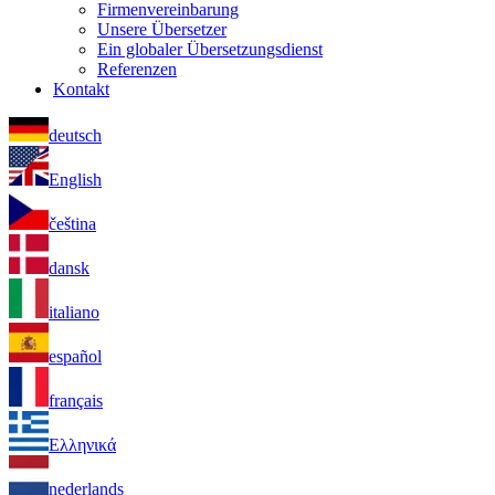
Firmenvereinbarung
Unsere Übersetzer
Ein globaler Übersetzungsdienst
Referenzen
Kontakt
deutsch
English
čeština
dansk
italiano
español
français
Ελληνικά
nederlands