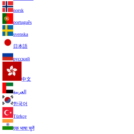
norsk
português
svenska
日本語
русский
中文
العربية
한국어
Türkçe
एक भाषा चुनें