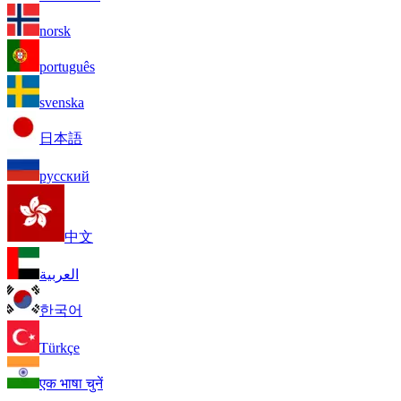
norsk
português
svenska
日本語
русский
中文
العربية
한국어
Türkçe
एक भाषा चुनें