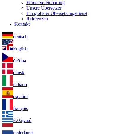
Firmenvereinbarung
Unsere Übersetzer
Ein globaler Übersetzungsdienst
Referenzen
Kontakt
deutsch
English
čeština
dansk
italiano
español
français
Ελληνικά
nederlands