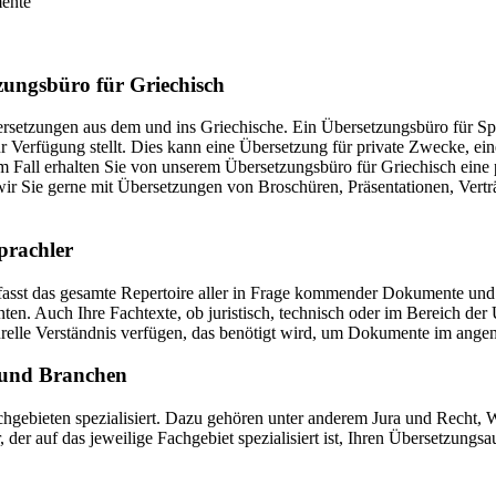
mente
tzungsbüro für Griechisch
bersetzungen aus dem und ins Griechische. Ein Übersetzungsbüro für Sp
 Verfügung stellt. Dies kann eine Übersetzung für private Zwecke, eine
m Fall erhalten Sie von unserem Übersetzungsbüro für Griechisch eine
 wir Sie gerne mit Übersetzungen von Broschüren, Präsentationen, Ver
prachler
fasst das gesamte Repertoire aller in Frage kommender Dokumente und
 Auch Ihre Fachtexte, ob juristisch, technisch oder im Bereich der Um
turelle Verständnis verfügen, das benötigt wird, um Dokumente im ang
n und Branchen
chgebieten spezialisiert. Dazu gehören unter anderem Jura und Recht, 
r, der auf das jeweilige Fachgebiet spezialisiert ist, Ihren Übersetzungs