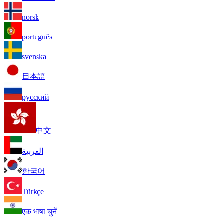
norsk
português
svenska
日本語
русский
中文
العربية
한국어
Türkçe
एक भाषा चुनें