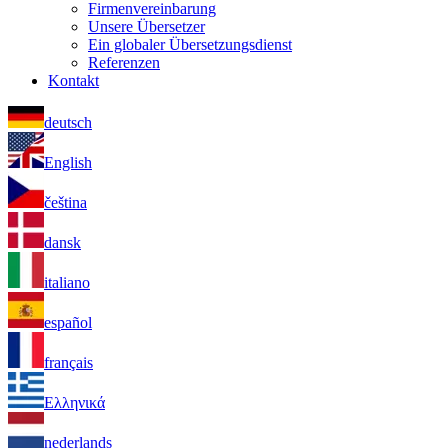
Firmenvereinbarung
Unsere Übersetzer
Ein globaler Übersetzungsdienst
Referenzen
Kontakt
deutsch
English
čeština
dansk
italiano
español
français
Ελληνικά
nederlands