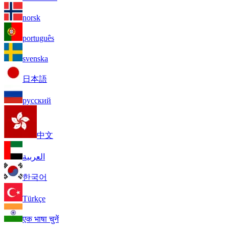
norsk
português
svenska
日本語
русский
中文
العربية
한국어
Türkçe
एक भाषा चुनें