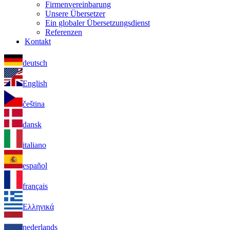
Firmenvereinbarung
Unsere Übersetzer
Ein globaler Übersetzungsdienst
Referenzen
Kontakt
deutsch
English
čeština
dansk
italiano
español
français
Ελληνικά
nederlands