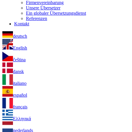
Firmenvereinbarung
Unsere Übersetzer
Ein globaler Übersetzungsdienst
Referenzen
Kontakt
deutsch
English
čeština
dansk
italiano
español
français
Ελληνικά
nederlands