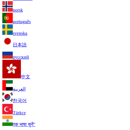
norsk
português
svenska
日本語
русский
中文
العربية
한국어
Türkçe
एक भाषा चुनें"