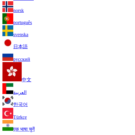
norsk
português
svenska
日本語
русский
中文
العربية
한국어
Türkçe
एक भाषा चुनें