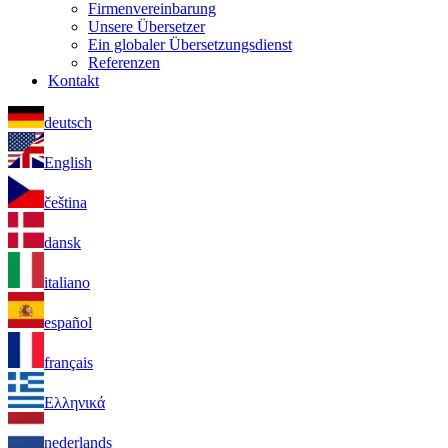
Firmenvereinbarung
Unsere Übersetzer
Ein globaler Übersetzungsdienst
Referenzen
Kontakt
deutsch
English
čeština
dansk
italiano
español
français
Ελληνικά
nederlands