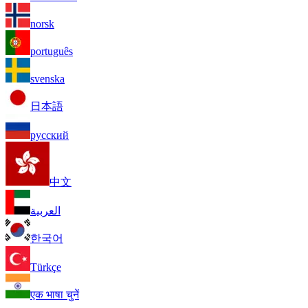
norsk
português
svenska
日本語
русский
中文
العربية
한국어
Türkçe
एक भाषा चुनें