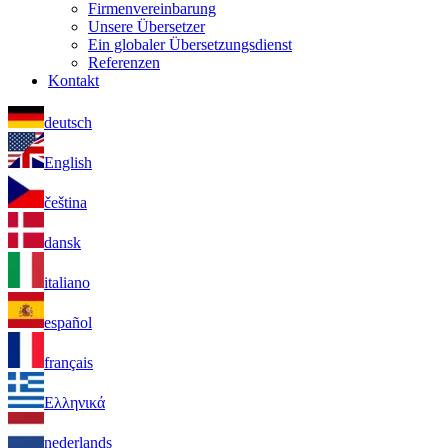
Firmenvereinbarung
Unsere Übersetzer
Ein globaler Übersetzungsdienst
Referenzen
Kontakt
deutsch
English
čeština
dansk
italiano
español
français
Ελληνικά
nederlands