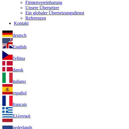
Firmenvereinbarung
Unsere Übersetzer
Ein globaler Übersetzungsdienst
Referenzen
Kontakt
deutsch
English
čeština
dansk
italiano
español
français
Ελληνικά
nederlands