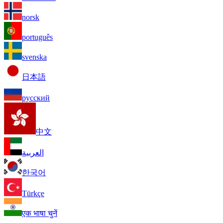
norsk
português
svenska
日本語
русский
中文
العربية
한국어
Türkçe
एक भाषा चुनें