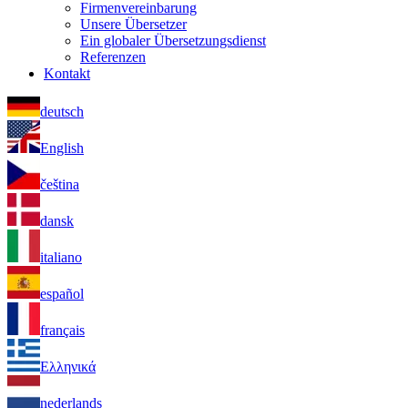
Firmenvereinbarung
Unsere Übersetzer
Ein globaler Übersetzungsdienst
Referenzen
Kontakt
deutsch
English
čeština
dansk
italiano
español
français
Ελληνικά
nederlands