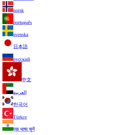
norsk
português
svenska
日本語
русский
中文
العربية
한국어
Türkçe
एक भाषा चुनें