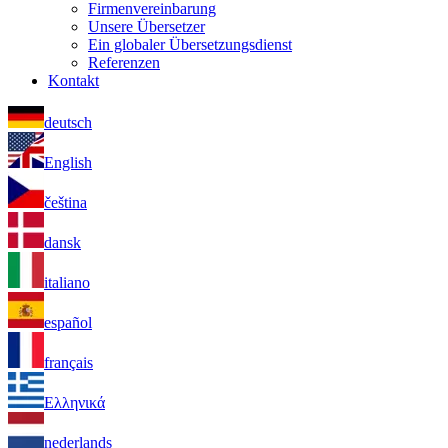
Firmenvereinbarung
Unsere Übersetzer
Ein globaler Übersetzungsdienst
Referenzen
Kontakt
deutsch
English
čeština
dansk
italiano
español
français
Ελληνικά
nederlands