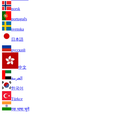
norsk
português
svenska
日本語
русский
中文
العربية
한국어
Türkçe
एक भाषा चुनें