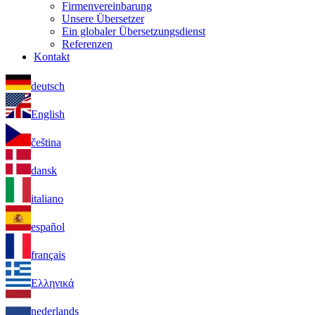
Firmenvereinbarung
Unsere Übersetzer
Ein globaler Übersetzungsdienst
Referenzen
Kontakt
deutsch
English
čeština
dansk
italiano
español
français
Ελληνικά
nederlands