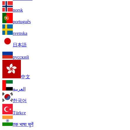
norsk
português
svenska
日本語
русский
中文
العربية
한국어
Türkçe
एक भाषा चुनें