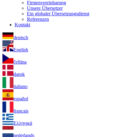
Firmenvereinbarung
Unsere Übersetzer
Ein globaler Übersetzungsdienst
Referenzen
Kontakt
deutsch
English
čeština
dansk
italiano
español
français
Ελληνικά
nederlands