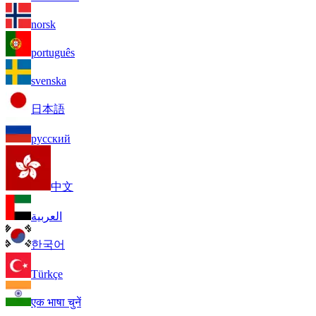
norsk
português
svenska
日本語
русский
中文
العربية
한국어
Türkçe
एक भाषा चुनें