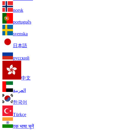
norsk
português
svenska
日本語
русский
中文
العربية
한국어
Türkçe
एक भाषा चुनें