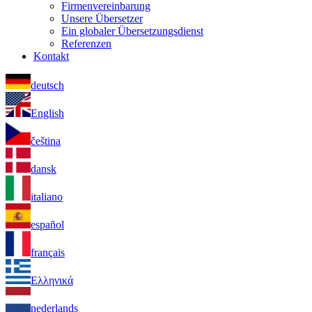
Firmenvereinbarung
Unsere Übersetzer
Ein globaler Übersetzungsdienst
Referenzen
Kontakt
deutsch
English
čeština
dansk
italiano
español
français
Ελληνικά
nederlands