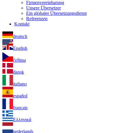
Firmenvereinbarung
Unsere Übersetzer
Ein globaler Übersetzungsdienst
Referenzen
Kontakt
deutsch
English
čeština
dansk
italiano
español
français
Ελληνικά
nederlands