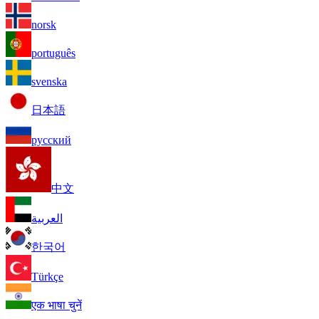
norsk
português
svenska
日本語
русский
中文
العربية
한국어
Türkçe
एक भाषा चुनें