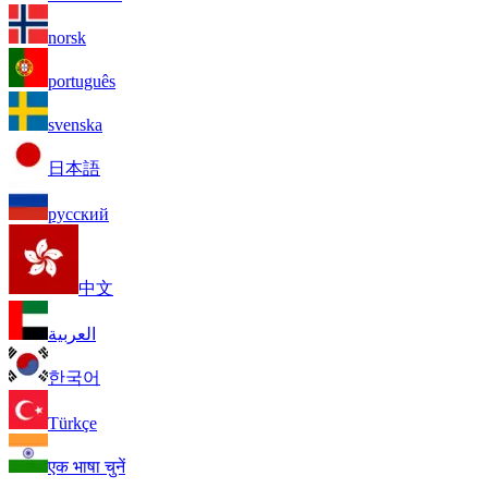
norsk
português
svenska
日本語
русский
中文
العربية
한국어
Türkçe
एक भाषा चुनें