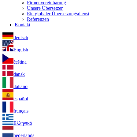
Firmenvereinbarung
Unsere Übersetzer
Ein globaler Übersetzungsdienst
Referenzen
Kontakt
deutsch
English
čeština
dansk
italiano
español
français
Ελληνικά
nederlands