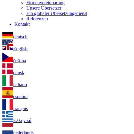
Firmenvereinbarung
Unsere Übersetzer
Ein globaler Übersetzungsdienst
Referenzen
Kontakt
deutsch
English
čeština
dansk
italiano
español
français
Ελληνικά
nederlands