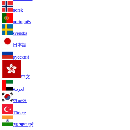
norsk
português
svenska
日本語
русский
中文
العربية
한국어
Türkçe
एक भाषा चुनें