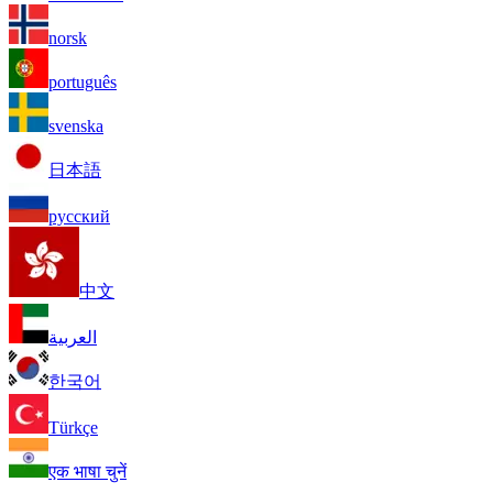
norsk
português
svenska
日本語
русский
中文
العربية
한국어
Türkçe
एक भाषा चुनें