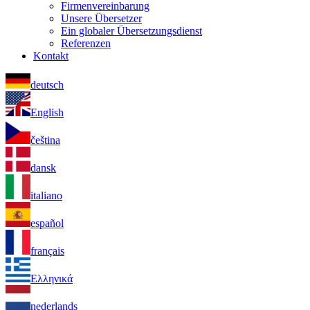
Firmenvereinbarung
Unsere Übersetzer
Ein globaler Übersetzungsdienst
Referenzen
Kontakt
deutsch
English
čeština
dansk
italiano
español
français
Ελληνικά
nederlands