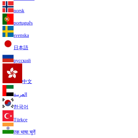
norsk
português
svenska
日本語
русский
中文
العربية
한국어
Türkçe
एक भाषा चुनें