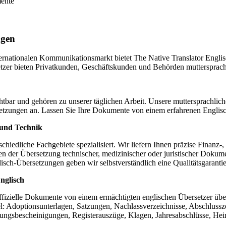
mente
ngen
ternationalen Kommunikationsmarkt bietet The Native Translator Englis
setzer bieten Privatkunden, Geschäftskunden und Behörden muttersprach
bar und gehören zu unserer täglichen Arbeit. Unsere muttersprachliche
rsetzungen an. Lassen Sie Ihre Dokumente von einem erfahrenen Englis
 und Technik
schiedliche Fachgebiete spezialisiert. Wir liefern Ihnen präzise Finan
en der Übersetzung technischer, medizinischer oder juristischer Dok
lisch-Übersetzungen geben wir selbstverständlich eine Qualitätsgarantie
nglisch
ffizielle Dokumente von einem ermächtigten englischen Übersetzer übe
el: Adoptionsunterlagen, Satzungen, Nachlassverzeichnisse, Abschlussz
ngsbescheinigungen, Registerauszüge, Klagen, Jahresabschlüsse, Heir