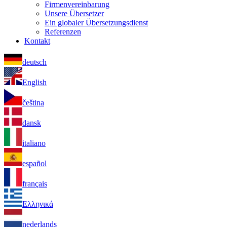
Firmenvereinbarung
Unsere Übersetzer
Ein globaler Übersetzungsdienst
Referenzen
Kontakt
deutsch
English
čeština
dansk
italiano
español
français
Ελληνικά
nederlands