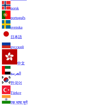
norsk
português
svenska
日本語
русский
中文
العربية
한국어
Türkçe
एक भाषा चुनें