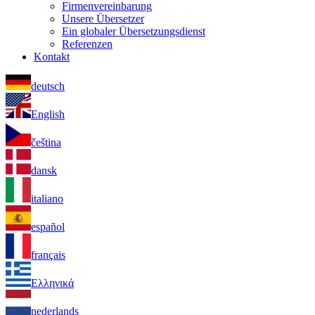
Firmenvereinbarung
Unsere Übersetzer
Ein globaler Übersetzungsdienst
Referenzen
Kontakt
deutsch
English
čeština
dansk
italiano
español
français
Ελληνικά
nederlands