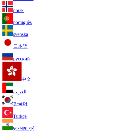
norsk
português
svenska
日本語
русский
中文
العربية
한국어
Türkçe
एक भाषा चुनें