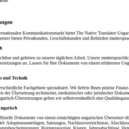
mente
zungen
ternationalen Kommunikationsmarkt bietet The Native Translator Ungar
setzer bieten Privatkunden, Geschäftskunden und Behörden mutterspr
ch
htbar und gehören zu unserer täglichen Arbeit. Unsere muttersprachlich
Übersetzungen an. Lassen Sie Ihre Dokumente von einem erfahrenen Un
in und Technik
rschiedliche Fachgebiete spezialisiert. Wir liefern Ihnen präzise Fina
en der Übersetzung technischer, medizinischer oder juristischer Dok
garisch-Übersetzungen geben wir selbstverständlich eine Qualitätsgaran
Ungarisch
offizielle Dokumente von einem ermächtigten ungarischen Übersetzer üb
iel: Adoptionsunterlagen, Satzungen, Nachlassverzeichnisse, Abschluss
ngsbescheinigungen, Registerauszüge, Klagen, Jahresabschlüsse, Heir