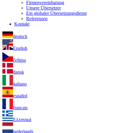
Firmenvereinbarung
Unsere Übersetzer
Ein globaler Übersetzungsdienst
Referenzen
Kontakt
deutsch
English
čeština
dansk
italiano
español
français
Ελληνικά
nederlands