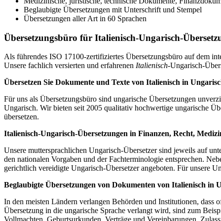
Medizinische, juristische, technische Dokumente, Finanzdoku
Beglaubigte Übersetzungen mit Unterschrift und Stempel
Übersetzungen aller Art in 60 Sprachen
Übersetzungsbüro für Italienisch-Ungarisch-Überset
Als führendes ISO 17100-zertifiziertes Übersetzungsbüro auf dem in
Unsere fachlich versierten und erfahrenen
Italienisch
-Ungarisch-Über
Übersetzen Sie Dokumente und Texte von Italienisch in Ungaris
Für uns als Übersetzungsbüro sind ungarische Übersetzungen unverzic
Ungarisch. Wir bieten seit 2005 qualitativ hochwertige ungarische 
übersetzen.
Italienisch-Ungarisch-Übersetzungen in Finanzen, Recht, Mediz
Unsere muttersprachlichen Ungarisch-Übersetzer sind jeweils auf unte
den nationalen Vorgaben und der Fachterminologie entsprechen. Neb
gerichtlich vereidigte Ungarisch-Übersetzer angeboten. Für unsere Un
Beglaubigte Übersetzungen von Dokumenten von Italienisch in 
In den meisten Ländern verlangen Behörden und Institutionen, dass 
Übersetzung in die ungarische Sprache verlangt wird, sind zum Beisp
Vollmachten, Geburtsurkunden, Verträge und Vereinbarungen, Zulassu