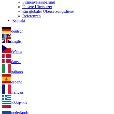
Firmenvereinbarung
Unsere Übersetzer
Ein globaler Übersetzungsdienst
Referenzen
Kontakt
deutsch
English
čeština
dansk
italiano
español
français
Ελληνικά
nederlands