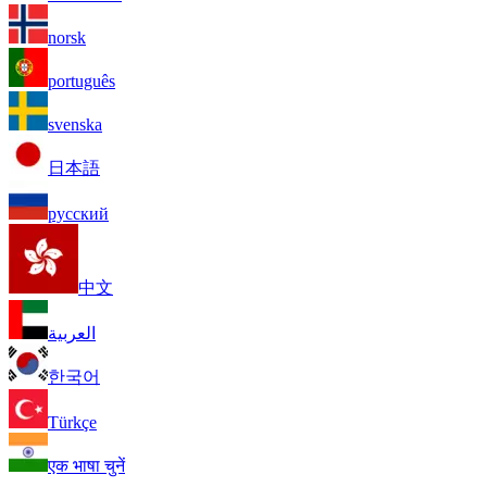
norsk
português
svenska
日本語
русский
中文
العربية
한국어
Türkçe
एक भाषा चुनें