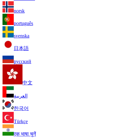
norsk
português
svenska
日本語
русский
中文
العربية
한국어
Türkçe
एक भाषा चुनें