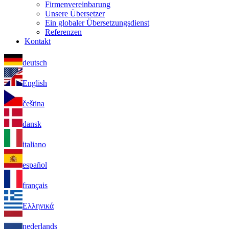
Firmenvereinbarung
Unsere Übersetzer
Ein globaler Übersetzungsdienst
Referenzen
Kontakt
deutsch
English
čeština
dansk
italiano
español
français
Ελληνικά
nederlands