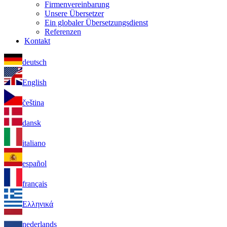
Firmenvereinbarung
Unsere Übersetzer
Ein globaler Übersetzungsdienst
Referenzen
Kontakt
deutsch
English
čeština
dansk
italiano
español
français
Ελληνικά
nederlands