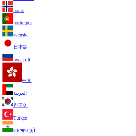
norsk
português
svenska
日本語
русский
中文
العربية
한국어
Türkçe
एक भाषा चुनें